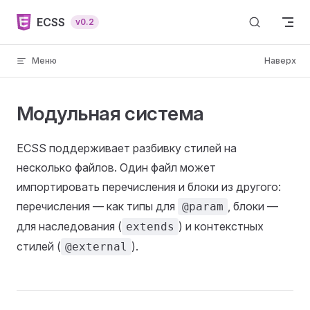
Skip to content
ECSS
v0.2
Меню
Наверх
Модульная система
ECSS поддерживает разбивку стилей на
несколько файлов. Один файл может
импортировать перечисления и блоки из другого:
перечисления — как типы для
, блоки —
@param
для наследования (
) и контекстных
extends
стилей (
).
@external