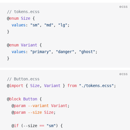
ecss
// tokens.ecss
@
enum
 Size
 {
  values
: 
"sm"
, 
"md"
, 
"lg"
;
}
@
enum
 Variant
 {
  values
: 
"primary"
, 
"danger"
, 
"ghost"
;
}
ecss
// Button.ecss
@
import
 { 
Size
, 
Variant
 } 
from
 "./tokens.ecss"
;
@
block
 Button
 {
  @
param
 --variant
 Variant
;
  @
param
 --size
 Size
;
  @
if
 (--size 
==
 "sm"
) {