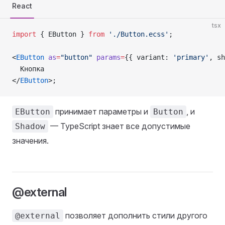
React
tsx
import
 { EButton } 
from
 './Button.ecss'
;
<
EButton
 as
=
"button"
 params
=
{{ variant: 
'primary'
, sh
  Кнопка
</
EButton
>;
принимает параметры и
, и
EButton
Button
— TypeScript знает все допустимые
Shadow
значения.
@external
позволяет дополнить стили другого
@external