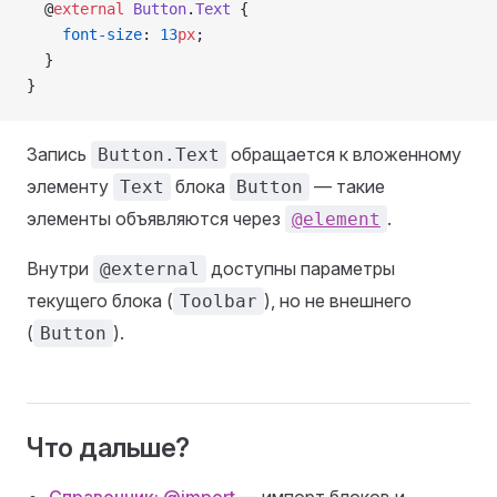
  @
external
 Button
.
Text
 {
    font-size
: 
13
px
;
  }
}
Запись
обращается к вложенному
Button.Text
элементу
блока
— такие
Text
Button
элементы объявляются через
.
@element
Внутри
доступны параметры
@external
текущего блока (
), но не внешнего
Toolbar
(
).
Button
Что дальше?