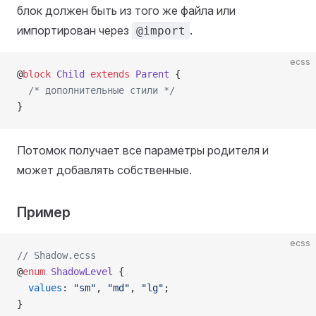
блок должен быть из того же файла или
импортирован через
.
@import
ecss
@
block
 Child
 extends
 Parent
 {
  /* дополнительные стили */
}
Потомок получает все параметры родителя и
может добавлять собственные.
Пример
ecss
// Shadow.ecss
@
enum
 ShadowLevel
 {
  values
: 
"sm"
, 
"md"
, 
"lg"
;
}