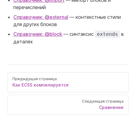
Справочник: @import
— импорт блоков и
перечислений
Справочник: @external
— контекстные стили
для других блоков
Справочник: @block
— синтаксис
в
extends
деталях
Pager
Предыдущая страница
Как ECSS компилируется
Следующая страница
Сравнение