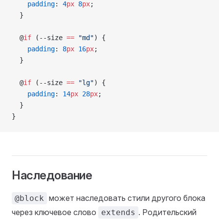
    padding
: 
4
px
 8
px
;
  }
  @
if
 (--size 
==
 "md"
) {
    padding
: 
8
px
 16
px
;
  }
  @
if
 (--size 
==
 "lg"
) {
    padding
: 
14
px
 28
px
;
  }
}
Наследование
может наследовать стили другого блока
@block
через ключевое слово
. Родительский
extends