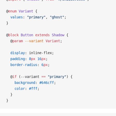
@
enum
 Variant
 {
  values
: 
"primary"
, 
"ghost"
;
}
@
block
 Button
 extends
 Shadow
 {
  @
param
 --variant
 Variant
;
  display
: inline-flex;
  padding
: 
8
px
 16
px
;
  border-radius
: 
6
px
;
  @
if
 (--variant 
==
 "primary"
) {
    background
: 
#646cff
;
    color
: 
#fff
;
  }
}