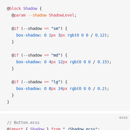
@
block
 Shadow
 {
  @
param
 --shadow
 ShadowLevel
;
  @
if
 (--shadow 
==
 "sm"
) {
    box-shadow
: 
0
 1
px
 3
px
 rgb
(
0
 0
 0
 / 
0.12
);
  }
  @
if
 (--shadow 
==
 "md"
) {
    box-shadow
: 
0
 4
px
 12
px
 rgb
(
0
 0
 0
 / 
0.15
);
  }
  @
if
 (--shadow 
==
 "lg"
) {
    box-shadow
: 
0
 8
px
 24
px
 rgb
(
0
 0
 0
 / 
0.2
);
  }
}
ecss
// Button.ecss
@
import
 { 
Shadow
 } 
from
 "./Shadow.ecss"
;