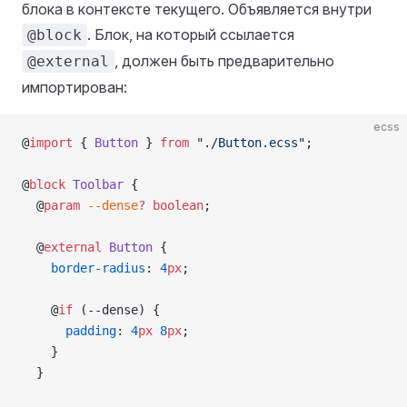
блока в контексте текущего. Объявляется внутри
. Блок, на который ссылается
@block
, должен быть предварительно
@external
импортирован:
ecss
@
import
 { 
Button
 } 
from
 "./Button.ecss"
;
@
block
 Toolbar
 {
  @
param
 --dense
?
 boolean
;
  @
external
 Button
 {
    border-radius
: 
4
px
;
    @
if
 (--dense) {
      padding
: 
4
px
 8
px
;
    }
  }