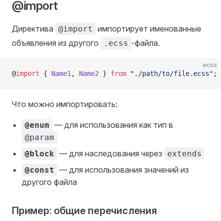
@import
Директива
импортирует именованные
@import
объявления из другого
-файла.
.ecss
ecss
@
import
 { 
Name1
, 
Name2
 } 
from
 "./path/to/file.ecss"
;
Что можно импортировать:
— для использования как тип в
@enum
@param
— для наследования через
@block
extends
— для использования значений из
@const
другого файла
Пример: общие перечисления