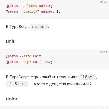
ecss
@
param
 --columns
 number
;
@
param
 --opacity
?
 number
: 1;
В TypeScript:
.
number
unit
ecss
@
param
 --size
 unit
;
@
param
 --gap
?
 unit
: 8px;
В TypeScript: строковый литерал вида
,
"16px"
— число с допустимой единицей.
"1.5rem"
color