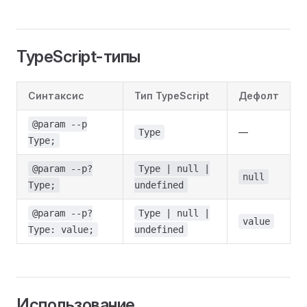
TypeScript-типы
Синтаксис
Тип TypeScript
Дефолт
@param --p
—
Type
Type;
@param --p?
Type | null |
null
Type;
undefined
@param --p?
Type | null |
value
Type: value;
undefined
Использование