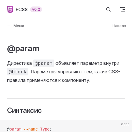
Skip to content
ECSS
v0.2
Меню
Наверх
@param
Директива
объявляет параметр внутри
@param
. Параметры управляют тем, какие CSS-
@block
правила применяются к компоненту.
Синтаксис
ecss
@
param
 --name
 Type
;