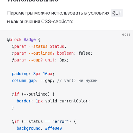
Параметры можно использовать в условиях
@if
и как значения CSS-свойств:
ecss
@
block
 Badge
 {
  @
param
 --status
 Status
;
  @
param
 --outlined
?
 boolean
: false;
  @
param
 --gap
?
 unit
: 8px;
  padding
: 
8
px
 16
px
;
  column-gap
: --gap; 
// var() не нужен
  @
if
 (--outlined) {
    border
: 
1
px
 solid currentColor;
  }
  @
if
 (--status 
==
 "error"
) {
    background
: 
#ffe0e0
;