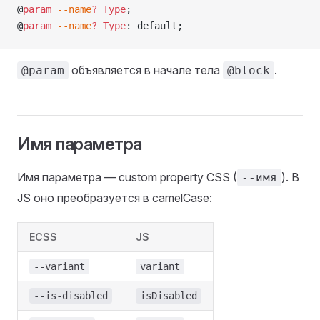
@
param
 --name
?
 Type
;
@
param
 --name
?
 Type
: default;
объявляется в начале тела
.
@param
@block
Имя параметра
Имя параметра — custom property CSS (
). В
--имя
JS оно преобразуется в camelCase:
ECSS
JS
--variant
variant
--is-disabled
isDisabled