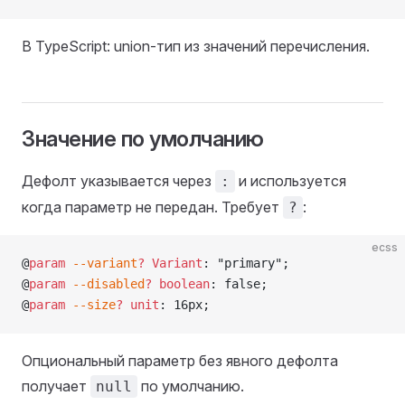
В TypeScript: union-тип из значений перечисления.
Значение по умолчанию
Дефолт указывается через
и используется
:
когда параметр не передан. Требует
:
?
ecss
@
param
 --variant
?
 Variant
: "primary";
@
param
 --disabled
?
 boolean
: false;
@
param
 --size
?
 unit
: 16px;
Опциональный параметр без явного дефолта
получает
по умолчанию.
null