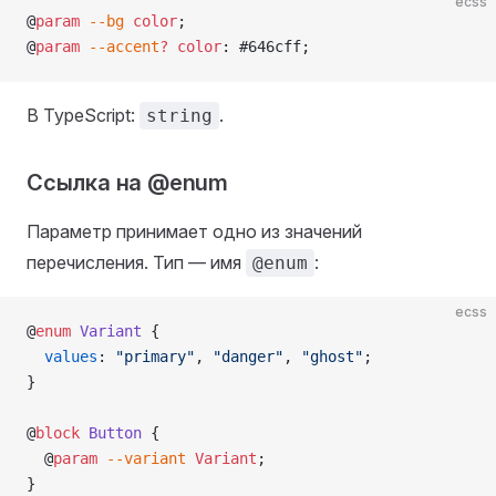
ecss
@
param
 --bg
 color
;
@
param
 --accent
?
 color
: #646cff;
В TypeScript:
.
string
Ссылка на @enum
Параметр принимает одно из значений
перечисления. Тип — имя
:
@enum
ecss
@
enum
 Variant
 {
  values
: 
"primary"
, 
"danger"
, 
"ghost"
;
}
@
block
 Button
 {
  @
param
 --variant
 Variant
;
}