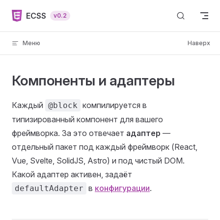
Skip to content
ECSS
v0.2
Меню
Наверх
Компоненты и адаптеры
Каждый
компилируется в
@block
типизированный компонент для вашего
фреймворка. За это отвечает
адаптер
—
отдельный пакет под каждый фреймворк (React,
Vue, Svelte, SolidJS, Astro) и под чистый DOM.
Какой адаптер активен, задаёт
в
конфигурации
.
defaultAdapter