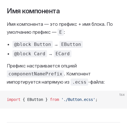
Имя компонента
Имя компонента — это префикс + имя блока. По
умолчанию префикс —
:
E
→
@block Button
EButton
→
@block Card
ECard
Префикс настраивается опцией
. Компонент
componentNamePrefix
импортируется напрямую из
-файла:
.ecss
tsx
import
 { EButton } 
from
 './Button.ecss'
;