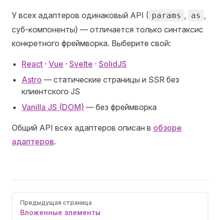
У всех адаптеров одинаковый API (
,
,
params
as
суб-компоненты) — отличается только синтаксис
конкретного фреймворка. Выберите свой:
React
·
Vue
·
Svelte
·
SolidJS
Astro
— статические страницы и SSR без
клиентского JS
Vanilla JS (DOM)
— без фреймворка
Общий API всех адаптеров описан в
обзоре
адаптеров
.
Pager
Предыдущая страница
Вложенные элементы