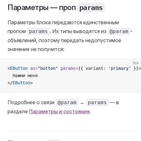
Параметры — проп
params
Параметры блока передаются единственным
пропом
. Их типы выводятся из
-
params
@param
объявлений, поэтому передать недопустимое
значение не получится:
tsx
<
EButton
 as
=
"button"
 params
=
{{ variant: 
'primary'
 }}>
  Нажми меня
</
EButton
>
Подробнее о связи
↔
— в
@param
params
разделе
Параметры и состояния
.