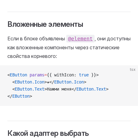
Вложенные элементы
Если в блоке объявлены
, они доступны
@element
как вложенные компоненты через статические
свойства корневого:
tsx
<
EButton
 params
=
{{ withIcon: 
true
 }}>
  <
EButton.Icon
>★</
EButton.Icon
>
  <
EButton.Text
>Нажми меня</
EButton.Text
>
</
EButton
>
Какой адаптер выбрать