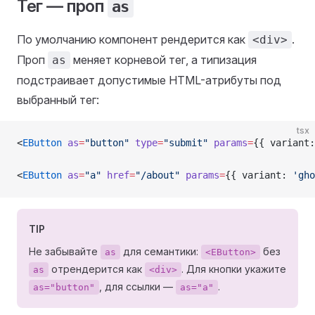
Тег — проп
as
По умолчанию компонент рендерится как
.
<div>
Проп
меняет корневой тег, а типизация
as
подстраивает допустимые HTML-атрибуты под
выбранный тег:
tsx
<
EButton
 as
=
"button"
 type
=
"submit"
 params
=
{{ variant:
<
EButton
 as
=
"a"
 href
=
"/about"
 params
=
{{ variant: 
'gho
TIP
Не забывайте
для семантики:
без
as
<EButton>
отрендерится как
. Для кнопки укажите
as
<div>
, для ссылки —
.
as="button"
as="a"