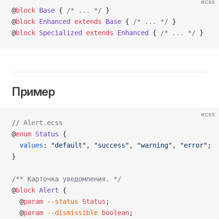
ecss
@
block
 Base
 { 
/* ... */
 }
@
block
 Enhanced
 extends
 Base
 { 
/* ... */
 }
@
block
 Specialized
 extends
 Enhanced
 { 
/* ... */
 }
Пример
ecss
// Alert.ecss
@
enum
 Status
 {
  values
: 
"default"
, 
"success"
, 
"warning"
, 
"error"
;
}
/** Карточка уведомления. */
@
block
 Alert
 {
  @
param
 --status
 Status
;
  @
param
 --dismissible
 boolean
;