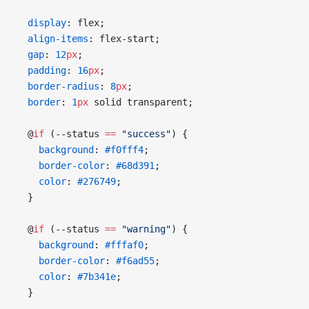
  display
: flex;
  align-items
: flex-start;
  gap
: 
12
px
;
  padding
: 
16
px
;
  border-radius
: 
8
px
;
  border
: 
1
px
 solid transparent;
  @
if
 (--status 
==
 "success"
) {
    background
: 
#f0fff4
;
    border-color
: 
#68d391
;
    color
: 
#276749
;
  }
  @
if
 (--status 
==
 "warning"
) {
    background
: 
#fffaf0
;
    border-color
: 
#f6ad55
;
    color
: 
#7b341e
;
  }