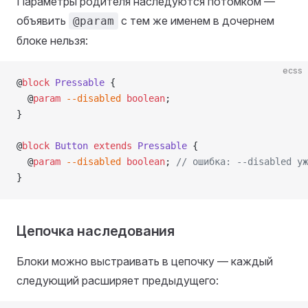
Параметры родителя наследуются потомком —
объявить
с тем же именем в дочернем
@param
блоке нельзя:
ecss
@
block
 Pressable
 {
  @
param
 --disabled
 boolean
;
}
@
block
 Button
 extends
 Pressable
 {
  @
param
 --disabled
 boolean
; 
// ошибка: --disabled уж
}
Цепочка наследования
Блоки можно выстраивать в цепочку — каждый
следующий расширяет предыдущего: