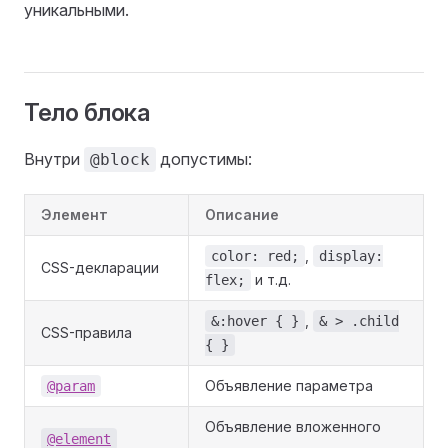
уникальными.
Тело блока
Внутри
допустимы:
@block
Элемент
Описание
,
color: red;
display:
CSS-декларации
и т.д.
flex;
,
&:hover { }
& > .child
CSS-правила
{ }
Объявление параметра
@param
Объявление вложенного
@element