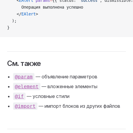
    <
EAlert
 params
=
{{ status: 
'success'
, dismissible:
      Операция выполнена успешно
    </
EAlert
>
  );
}
См. также
— объявление параметров
@param
— вложенные элементы
@element
— условные стили
@if
— импорт блоков из других файлов
@import