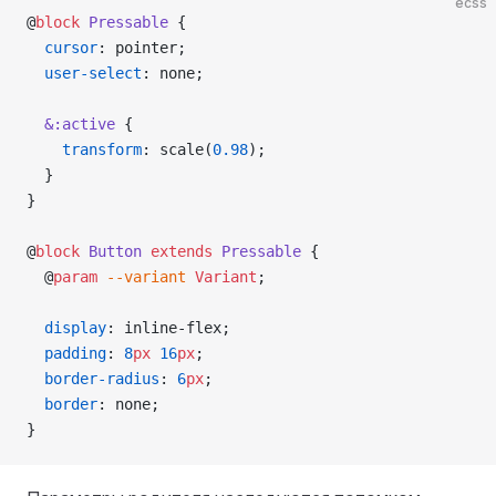
ecss
@
block
 Pressable
 {
  cursor
: pointer;
  user-select
: none;
  &:active
 {
    transform
: scale(
0.98
);
  }
}
@
block
 Button
 extends
 Pressable
 {
  @
param
 --variant
 Variant
;
  display
: inline-flex;
  padding
: 
8
px
 16
px
;
  border-radius
: 
6
px
;
  border
: none;
}