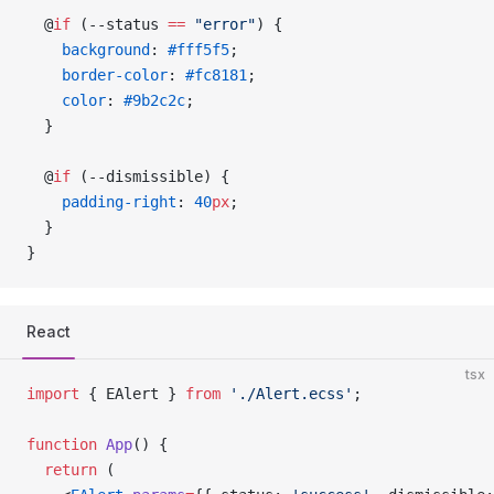
  @
if
 (--status 
==
 "error"
) {
    background
: 
#fff5f5
;
    border-color
: 
#fc8181
;
    color
: 
#9b2c2c
;
  }
  @
if
 (--dismissible) {
    padding-right
: 
40
px
;
  }
}
React
tsx
import
 { EAlert } 
from
 './Alert.ecss'
;
function
 App
() {
  return
 (