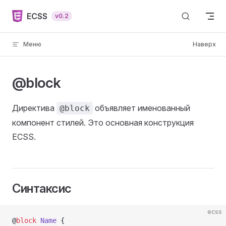
Skip to content
ECSS
v0.2
Меню
Наверх
@block
Директива
объявляет именованный
@block
компонент стилей. Это основная конструкция
ECSS.
Синтаксис
ecss
@
block
 Name
 {