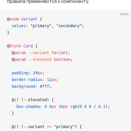
правила применяются к компоненту.
ecss
@
enum
 Variant
 {
  values
: 
"primary"
, 
"secondary"
;
}
@
block
 Card
 {
  @
param
 --variant
 Variant
;
  @
param
 --elevated
 boolean
;
  padding
: 
24
px
;
  border-radius
: 
12
px
;
  background
: 
#fff
;
  @
if
 (--elevated) {
    box-shadow
: 
0
 4
px
 16
px
 rgb
(
0
 0
 0
 / 
0.1
);
  }
  @
if
 (--variant 
==
 "primary"
) {